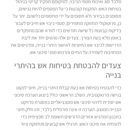
מלבד סוג ואיכות מטפי הכיבוי, למיקומם תפקיד קריטי בניהול
בטיחות האש. התקנות קובעות כי על המטפים להיות נגישים,
מסומנים בבירור ולא חסומים על ידי מחסומים כלשהם. יתר על
כן, פרוטוקולי תחזוקה מחמירים; מטפי כיבוי אש חייבים לעבור
בדיקות קבועות כל שישה חודשים כדי לוודא שהם מתפקדים
באופן מלא בעת הצורך. צעדים אלה מהווים יחד את ליבת
הדרישות לכיבוי אש החיוניות לאישור היתרי בנייה, ומדגישים את
המחויבות לשמירה על החיים והרכוש מפני סיכוני אש.
צעדים להבטחת בטיחות אש בהיתרי
בנייה
כדי להבטיח בטיחות אש בעת קבלת היתרי בנייה, חיוני לנקוט
בגישה פרואקטיבית. השלב הראשוני כולל ביצוע הערכת סיכוני
אש יסודית לזיהוי סיכוני אש פוטנציאליים במסגרת פרויקט
הבנייה המוצע. הערכה זו אינה פורמלית בלבד; זהו חלק חיוני
בתכנון המדגיש אזורים הדורשים תשומת לב ספציפית כדי
להפחית את סיכוני האש.
תרגילי אש קבועים ותחזוקת ציוד