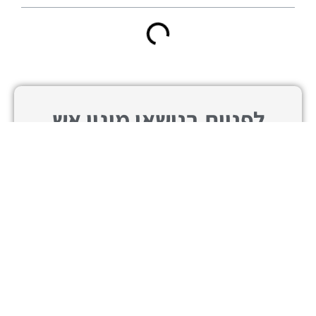
לפניות בנושאי מיגון אש
או השאירו פרטים ונחזור
שלחו
אליכם בהקדם:
הודעת
ווטסאפ